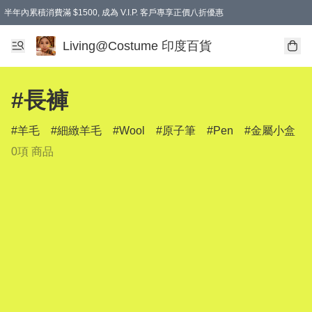
半年內累積消費滿 $1500, 成為 V.I.P. 客戶專享正價八折優惠
滿$600免本地運費
Living@Costume 印度百貨
#長褲
羊毛
細緻羊毛
Wool
原子筆
Pen
金屬小盒
0項 商品