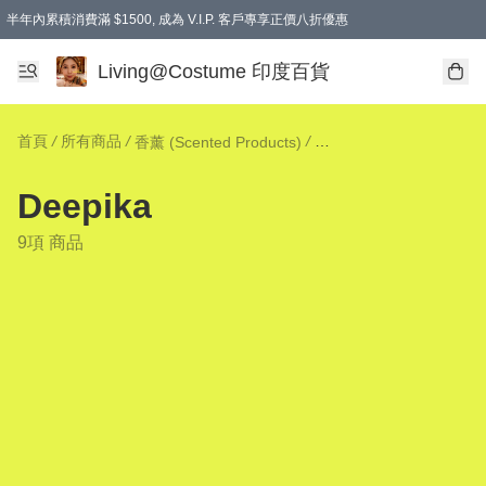
半年內累積消費滿 $1500, 成為 V.I.P. 客戶專享正價八折優惠
滿$600免本地運費
Living@Costume 印度百貨
首頁
/
所有商品
/
/
香薰 (Scented Products)
Deepika
9項 商品