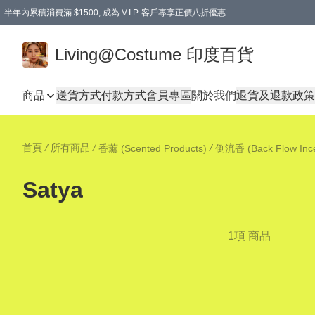
半年內累積消費滿 $1500, 成為 V.I.P. 客戶專享正價八折優惠
滿$600免本地運費
Living@Costume 印度百貨
商品
送貨方式
付款方式
會員專區
關於我們
退貨及退款政策
首頁
/
所有商品
/
/
香薰 (Scented Products)
倒流香 (Back Flow Inc
Satya
1項 商品