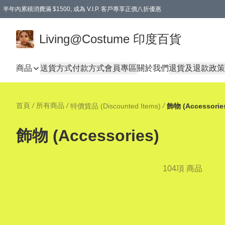
半年內累積消費滿 $1500, 成為 V.I.P. 客戶專享正價八折優惠
滿$600免本地運費
Living@Costume 印度百貨
商品
送貨方式
付款方式
會員專區
關於我們
退貨及退款政策
首頁
/
所有商品
/
/
特價貨品 (Discounted Items)
飾物 (Accessorie
飾物 (Accessories)
104項 商品