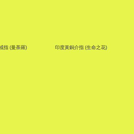
指 (曼荼羅)
印度黃銅介指 (生命之花)