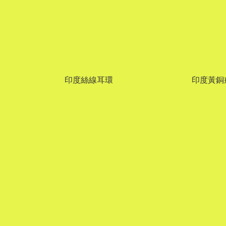
印度絲線耳環
印度黃銅戒