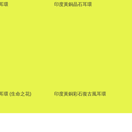
耳環
印度黃銅晶石耳環
環 (生命之花)
印度黃銅彩石復古風耳環