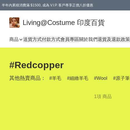
半年內累積消費滿 $1500, 成為 V.I.P. 客戶專享正價八折優惠
滿$600免本地運費
Living@Costume 印度百貨
商品
送貨方式
付款方式
會員專區
關於我們
退貨及退款政策
#Redcopper
其他熱賣商品：
羊毛
細緻羊毛
Wool
原子筆
1項 商品