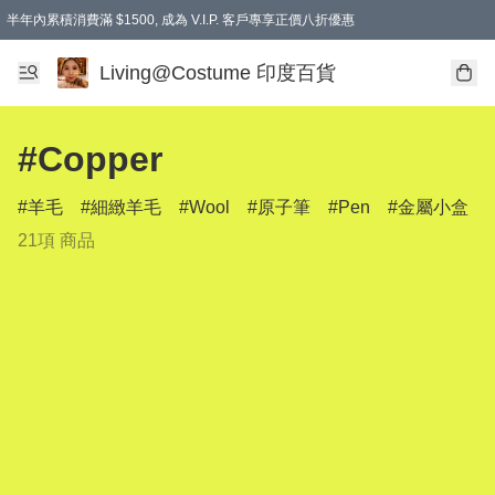
半年內累積消費滿 $1500, 成為 V.I.P. 客戶專享正價八折優惠
滿$600免本地運費
Living@Costume 印度百貨
#Copper
羊毛
細緻羊毛
Wool
原子筆
Pen
金屬小盒
21項 商品