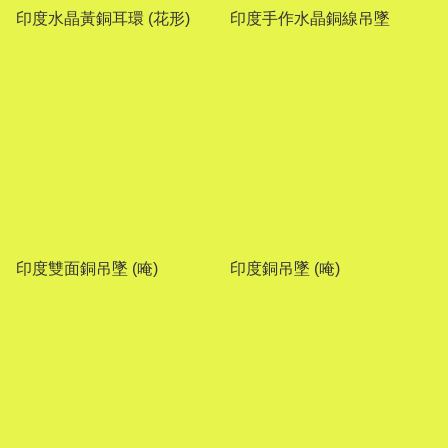
印度水晶黃銅耳環 (花形)
印度手作水晶銅線吊墜
印度雙面銅吊墜 (唵)
印度銅吊墜 (唵)