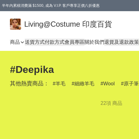
半年內累積消費滿 $1500, 成為 V.I.P. 客戶專享正價八折優惠
滿$600免本地運費
Living@Costume 印度百貨
商品
送貨方式
付款方式
會員專區
關於我們
退貨及退款政策
#Deepika
其他熱賣商品：
羊毛
細緻羊毛
Wool
原子筆
22項 商品