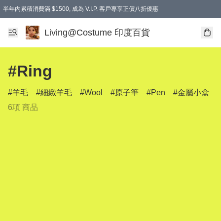
半年內累積消費滿 $1500, 成為 V.I.P. 客戶專享正價八折優惠
滿$600免本地運費
Living@Costume 印度百貨
#Ring
羊毛
細緻羊毛
Wool
原子筆
Pen
金屬小盒
6項 商品