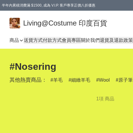
半年內累積消費滿 $1500, 成為 V.I.P. 客戶專享正價八折優惠
滿$600免本地運費
Living@Costume 印度百貨
商品
送貨方式
付款方式
會員專區
關於我們
退貨及退款政策
#Nosering
其他熱賣商品：
羊毛
細緻羊毛
Wool
原子筆
1項 商品