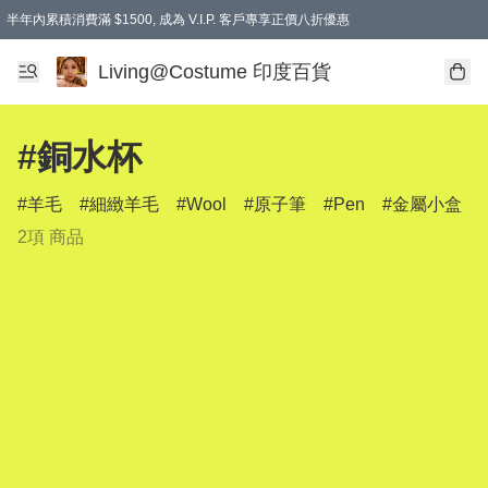
半年內累積消費滿 $1500, 成為 V.I.P. 客戶專享正價八折優惠
滿$600免本地運費
Living@Costume 印度百貨
#銅水杯
羊毛
細緻羊毛
Wool
原子筆
Pen
金屬小盒
2項 商品