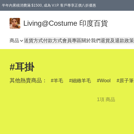
半年內累積消費滿 $1500, 成為 V.I.P. 客戶專享正價八折優惠
滿$600免本地運費
Living@Costume 印度百貨
商品
送貨方式
付款方式
會員專區
關於我們
退貨及退款政策
#耳掛
其他熱賣商品：
羊毛
細緻羊毛
Wool
原子筆
1項 商品