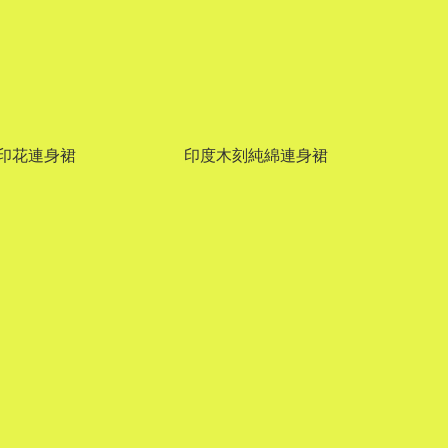
印花連身裙
印度木刻純綿連身裙