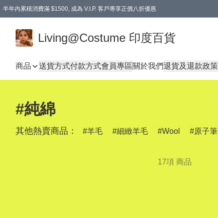
半年內累積消費滿 $1500, 成為 V.I.P. 客戶專享正價八折優惠
滿$600免本地運費
Living@Costume 印度百貨
商品
送貨方式
付款方式
會員專區
關於我們
退貨及退款政策
#純綿
其他熱賣商品：
羊毛
細緻羊毛
Wool
原子筆
17項 商品