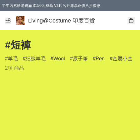
半年內累積消費滿 $1500, 成為 V.I.P. 客戶專享正價八折優惠
滿$600免本地運費
Living@Costume 印度百貨
#短褲
羊毛
細緻羊毛
Wool
原子筆
Pen
金屬小盒
2項 商品