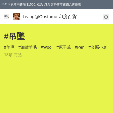
半年內累積消費滿 $1500, 成為 V.I.P. 客戶專享正價八折優惠
滿$600免本地運費
Living@Costume 印度百貨
#吊墜
羊毛
細緻羊毛
Wool
原子筆
Pen
金屬小盒
18項 商品