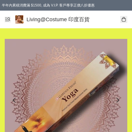
半年內累積消費滿 $1500, 成為 V.I.P. 客戶專享正價八折優惠
滿$600免本地運費
Living@Costume 印度百貨