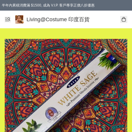
半年內累積消費滿 $1500, 成為 V.I.P. 客戶專享正價八折優惠
滿$600免本地運費
Living@Costume 印度百貨