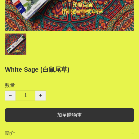
White Sage (白鼠尾草)
數量
−
+
加至購物車
簡介
−