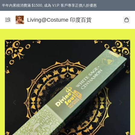
半年內累積消費滿 $1500, 成為 V.I.P. 客戶專享正價八折優惠
滿$600免本地運費
Living@Costume 印度百貨