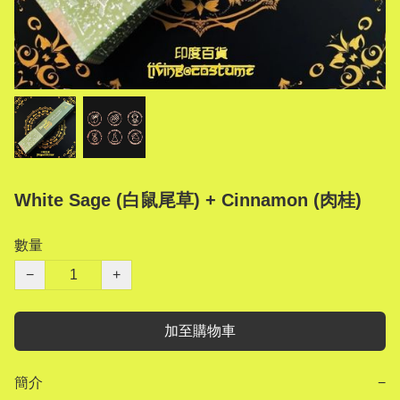
White Sage (白鼠尾草) + Cinnamon (肉桂)
數量
−
+
加至購物車
簡介
−