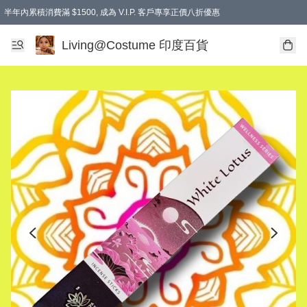
半年內累積消費滿 $1500, 成為 V.I.P. 客戶專享正價八折優惠
滿$600免本地運費
Living@Costume 印度百貨