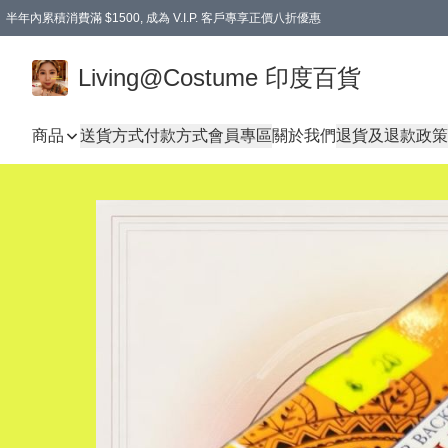
半年內累積消費滿 $1500, 成為 V.I.P. 客戶專享正價八折優惠
滿$600免本地運費
Living@Costume 印度百貨
商品
送貨方式
付款方式
會員專區
關於我們
退貨及退款政策