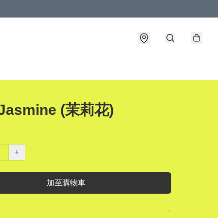
 Jasmine (茉莉花)
+
加至購物車
−