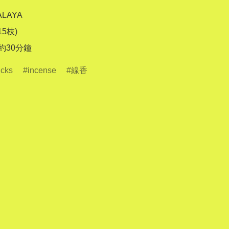
LAYA

15枝)

 約30分鐘
icks
incense
線香