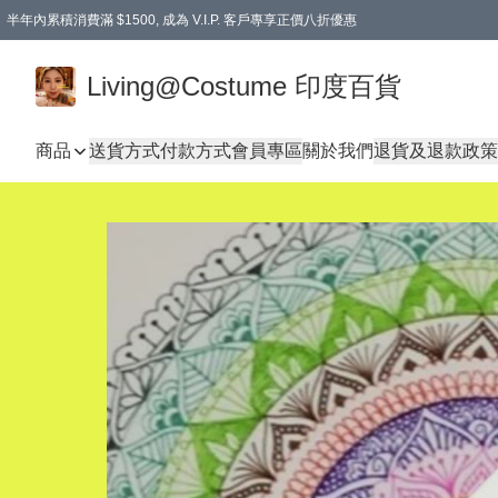
半年內累積消費滿 $1500, 成為 V.I.P. 客戶專享正價八折優惠
滿$600免本地運費
Living@Costume 印度百貨
商品
送貨方式
付款方式
會員專區
關於我們
退貨及退款政策