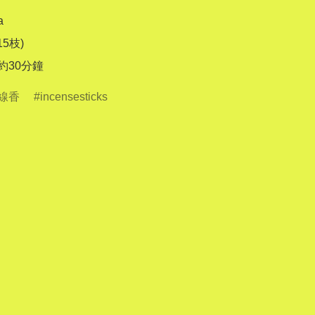


15枝)

線香
incensesticks