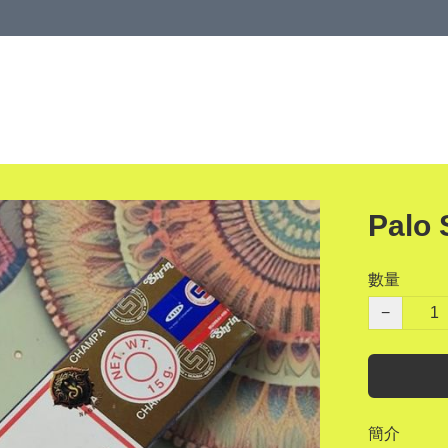
Palo
數量
−
簡介