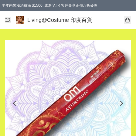
半年內累積消費滿 $1500, 成為 V.I.P. 客戶專享正價八折優惠
滿$600免本地運費
Living@Costume 印度百貨