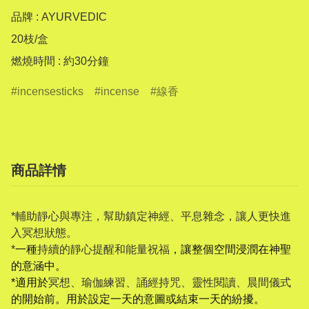
品牌 : AYURVEDIC

20枝/盒

燃燒時間 : 約30分鐘
incensesticks
incense
線香
商品詳情
*輔助靜心與專注，幫助鎮定神經、平息雜念，讓人更快進
入冥想狀態。
*
一種
持續的靜心提醒和能量祝福
，讓整個空間浸潤在神聖
的意涵中。
*適用於
冥想、瑜伽練習、誦經持咒、靈性閱讀、晨間儀式
的開始前。用於設定一天的意圖或結束一天的紛擾。