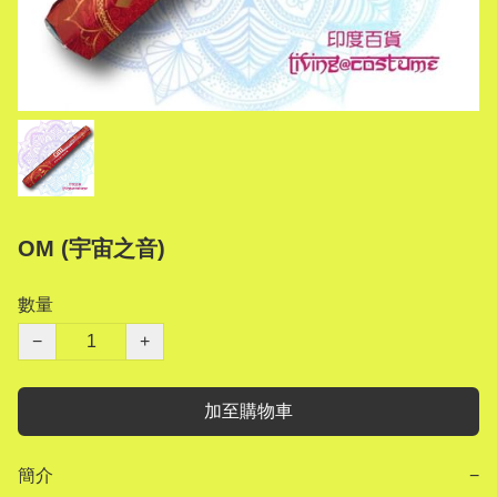
OM (宇宙之音)
數量
−
+
加至購物車
簡介
−