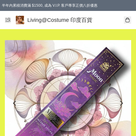
半年內累積消費滿 $1500, 成為 V.I.P. 客戶專享正價八折優惠
滿$600免本地運費
Living@Costume 印度百貨