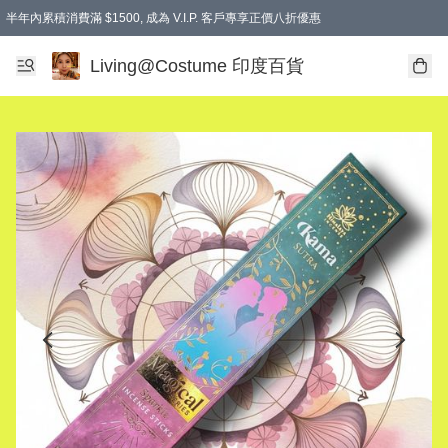
半年內累積消費滿 $1500, 成為 V.I.P. 客戶專享正價八折優惠
滿$600免本地運費
Living@Costume 印度百貨