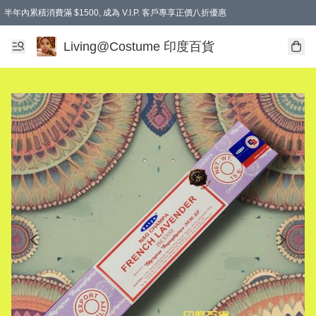
半年內累積消費滿 $1500, 成為 V.I.P. 客戶專享正價八折優惠
滿$600免本地運費
Living@Costume 印度百貨