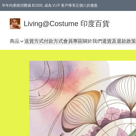
半年內累積消費滿 $1500, 成為 V.I.P. 客戶專享正價八折優惠
滿$600免本地運費
Living@Costume 印度百貨
商品
送貨方式
付款方式
會員專區
關於我們
退貨及退款政策