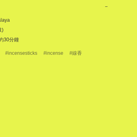
−
aya

)

 約30分鐘
incensesticks
incense
線香