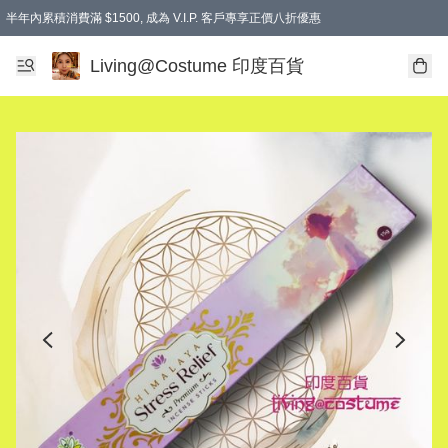
半年內累積消費滿 $1500, 成為 V.I.P. 客戶專享正價八折優惠
滿$600免本地運費
Living@Costume 印度百貨