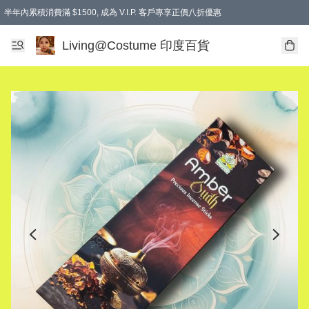
半年內累積消費滿 $1500, 成為 V.I.P. 客戶專享正價八折優惠
滿$600免本地運費
Living@Costume 印度百貨