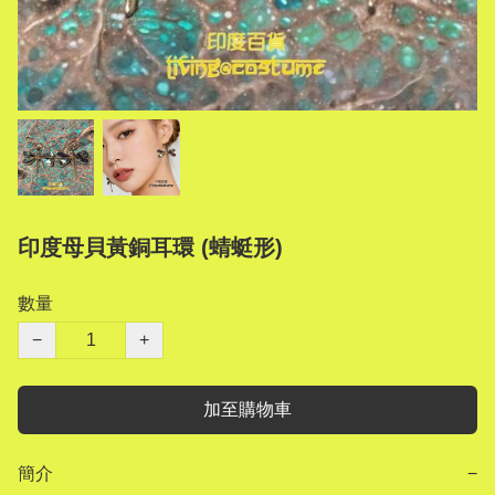
印度母貝黃銅耳環 (蜻蜓形)
數量
−
+
加至購物車
簡介
−