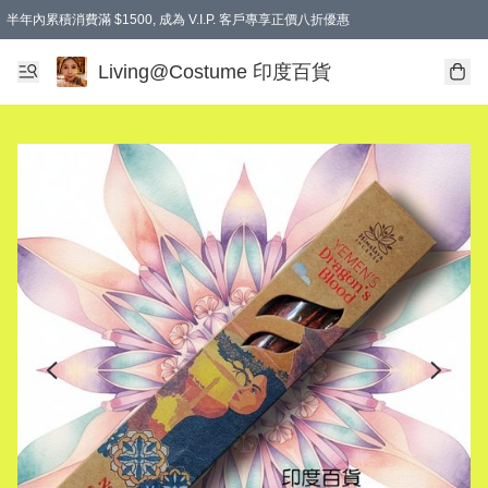
半年內累積消費滿 $1500, 成為 V.I.P. 客戶專享正價八折優惠
滿$600免本地運費
Living@Costume 印度百貨