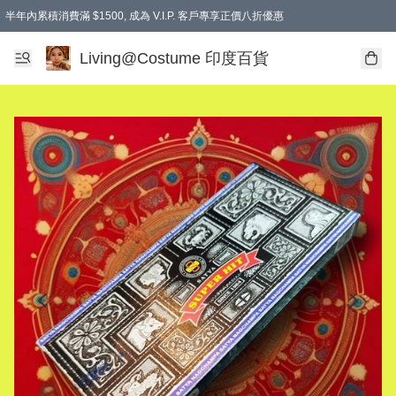
半年內累積消費滿 $1500, 成為 V.I.P. 客戶專享正價八折優惠
滿$600免本地運費
Living@Costume 印度百貨