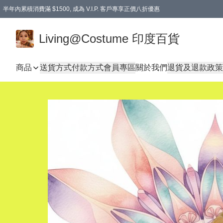
半年內累積消費滿 $1500, 成為 V.I.P. 客戶專享正價八折優惠
滿$600免本地運費
Living@Costume 印度百貨
商品
送貨方式
付款方式
會員專區
關於我們
退貨及退款政策