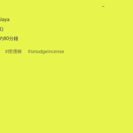
−
aya

)

 約80分鐘
煙燻棒
smudgeincense