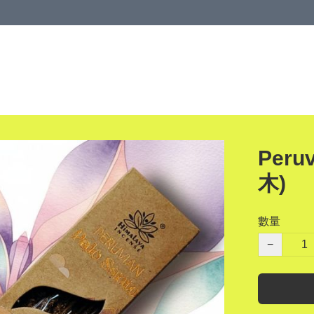
Peru
木)
數量
−