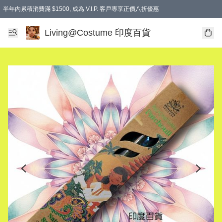
半年內累積消費滿 $1500, 成為 V.I.P. 客戶專享正價八折優惠
滿$600免本地運費
Living@Costume 印度百貨