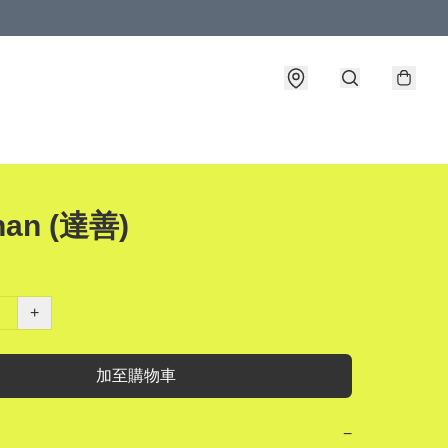
han (達善)
+
加至購物車
−