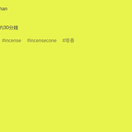
han

 約30分鐘
incense
incensecone
塔香