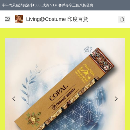
半年內累積消費滿 $1500, 成為 V.I.P. 客戶專享正價八折優惠
滿$600免本地運費
Living@Costume 印度百貨