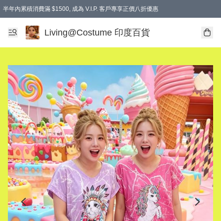
半年內累積消費滿 $1500, 成為 V.I.P. 客戶專享正價八折優惠
滿$600免本地運費
Living@Costume 印度百貨