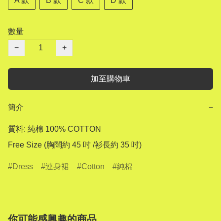
A 款
B 款
C 款
D 款
數量
−
+
加至購物車
簡介
−
質料: 純棉 100% COTTON

Free Size (胸闊約 45 吋 /衫長約 35 吋)
Dress
連身裙
Cotton
純棉
你可能感興趣的商品