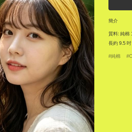
簡介
質料: 純棉 1
長約 9.5
純棉
C