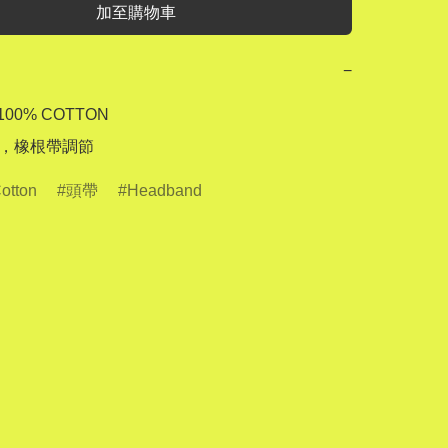
加至購物車
−
00% COTTON

 吋，橡根帶調節
otton
頭帶
Headband