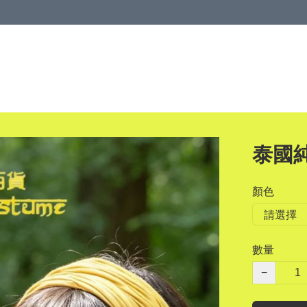
泰國
顏色
數量
−