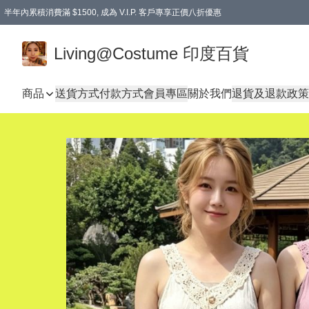
半年內累積消費滿 $1500, 成為 V.I.P. 客戶專享正價八折優惠
滿$600免本地運費
Living@Costume 印度百貨
商品
送貨方式
付款方式
會員專區
關於我們
退貨及退款政策