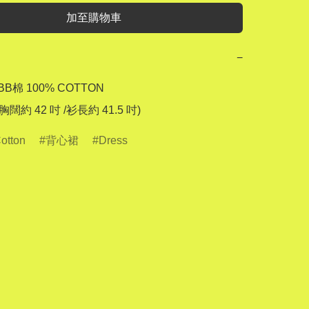
加至購物車
−
BB棉 100% COTTON

 (胸闊約 42 吋 /衫長約 41.5 吋)
otton
背心裙
Dress