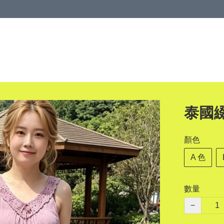
泰國
顏色
A 色
數量
−