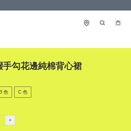
綴手勾花邊純棉背心裙
B 色
C 色
+