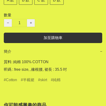
A 款
B 款
C 款
D 款
數量
−
+
加至購物車
簡介
−
質料: 純棉 100% COTTON

Cotton
半截裙
skirt
純棉
你可能感興趣的商品