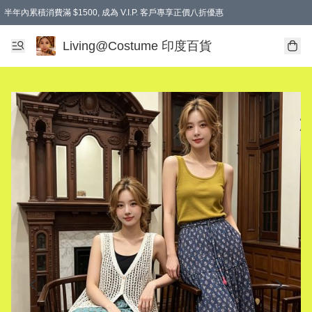
半年內累積消費滿 $1500, 成為 V.I.P. 客戶專享正價八折優惠
滿$600免本地運費
Living@Costume 印度百貨