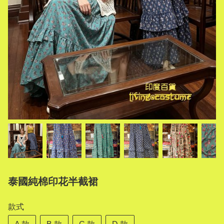
泰國純棉印花半截裙
款式