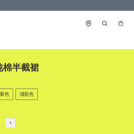
純棉半截裙
紫色
淺藍色
+