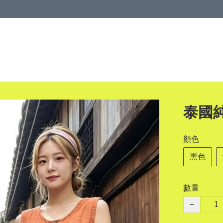
泰國
顏色
黑色
數量
−