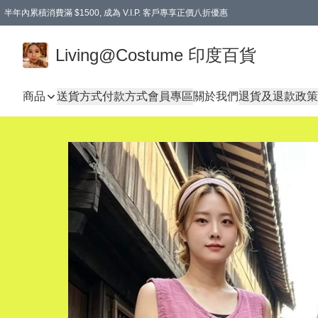
半年內累積消費滿 $1500, 成為 V.I.P. 客戶專享正價八折優惠
滿$600免本地運費
Living@Costume 印度百貨
商品
送貨方式
付款方式
會員專區
關於我們
退貨及退款政策