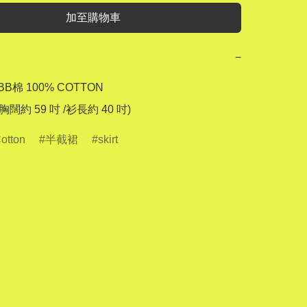
加至購物車
−
BB棉 100% COTTON

e (胸闊約 59 吋 /衫長約 40 吋)
otton
半截裙
skirt