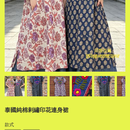
泰國純棉剌繡印花連身裙
款式