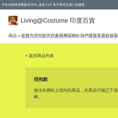
半年內累積消費滿 $1500, 成為 V.I.P. 客戶專享正價八折優惠
滿$600免本地運費
Living@Costume 印度百貨
商品
送貨方式
付款方式
會員專區
關於我們
退貨及退款政策
< 返回商品列表
很抱歉
無法在網站上找到此商品，此商品可能已下架
確。