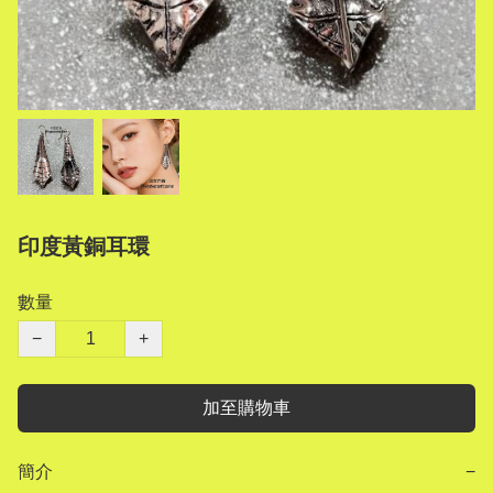
印度黃銅耳環
數量
−
+
加至購物車
簡介
−