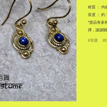
材質 ： 
長度 ： 約 1
*貨品有多
擇，謝謝關
耳環
E