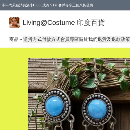
半年內累積消費滿 $1500, 成為 V.I.P. 客戶專享正價八折優惠
滿$600免本地運費
Living@Costume 印度百貨
商品
送貨方式
付款方式
會員專區
關於我們
退貨及退款政策