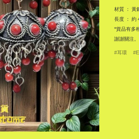
材質 ： 黃
長度 ： 約 4
*貨品有多
謝謝關注。
耳環
E