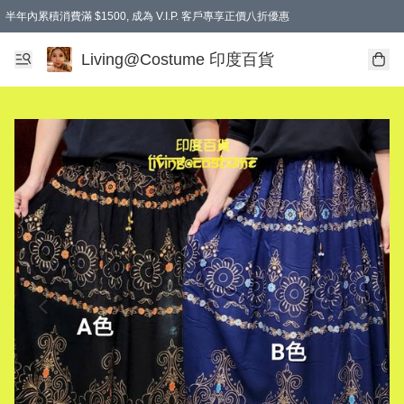
半年內累積消費滿 $1500, 成為 V.I.P. 客戶專享正價八折優惠
滿$600免本地運費
Living@Costume 印度百貨