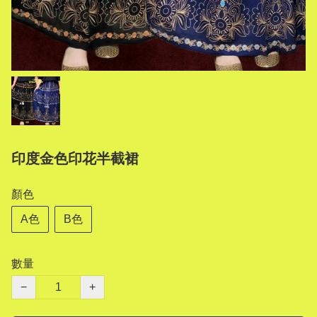
印度金色印花半截裙
顏色
A色
B色
數量
−
+