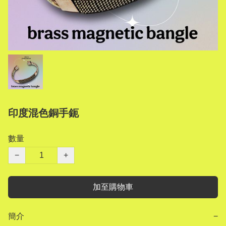
印度混色銅手鈪
數量
−
+
加至購物車
簡介
−