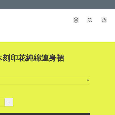
木刻印花純綿連身裙
+