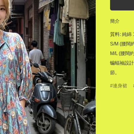
簡介
質料: 純綿 1
S/M (腰闊約
M/L (腰闊約 
蝙蝠袖設計
節。
連身裙