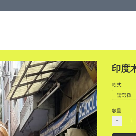
印度
款式
數量
−