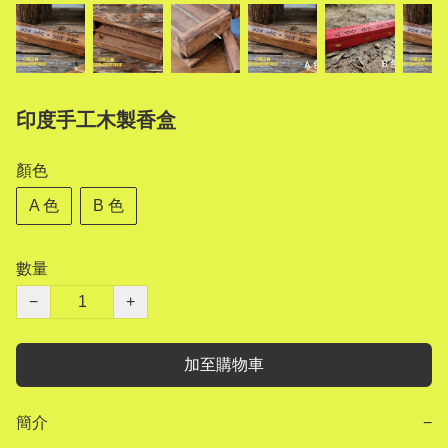
印度手工木製香盒
顏色
A 色
B 色
數量
−
+
加至購物車
簡介
−