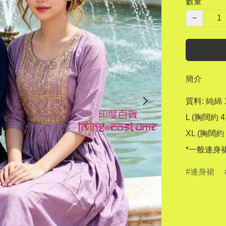
數量
−
簡介
質料: 純綿 1
L (胸闊約 4
XL (胸闊約 
*一般連身
連身裙