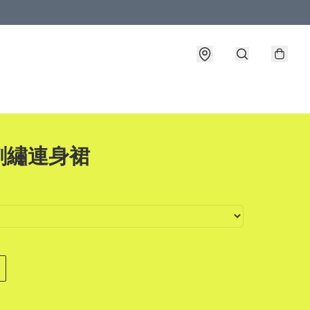
刺繡連身裙