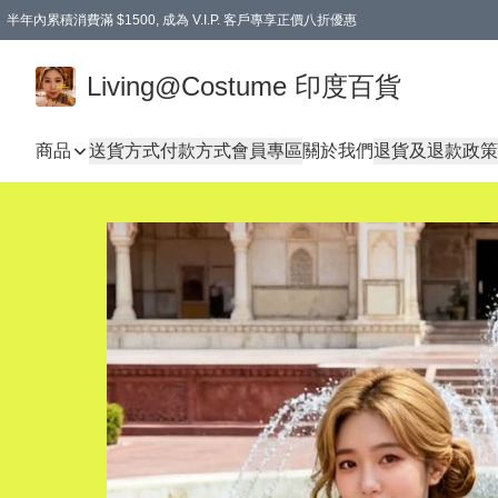
半年內累積消費滿 $1500, 成為 V.I.P. 客戶專享正價八折優惠
滿$600免本地運費
Living@Costume 印度百貨
商品
送貨方式
付款方式
會員專區
關於我們
退貨及退款政策