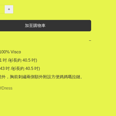
+
加至購物車
−
00% Visco

1 吋 /衫長約 40.5 吋)

43 吋 /衫長約 40.5 吋)

裙外，胸前刺繡兩側額外附設方便媽媽嘅拉鏈。
Dress